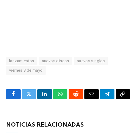
lanzamientos
nuevos discos
nuevos singles
viernes 8 de mayo
Facebook
Twitter
LinkedIn
WhatsApp
Reddit
Correo
Telegrama
Copia
electrónico
enlac
NOTICIAS RELACIONADAS