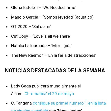
Gloria Estefan – ‘We Needed Time’
Manolo García – ‘Somos levedad’ (acústico)
OT 2020 – ‘Sal de mi’
Cut Copy – ‘Love is all we share’
Natalia Lafourcade – ‘Mi religión’
The New Raemon – En la feria de atracciónes’
NOTICIAS DESTACADAS DE LA SEMANA
Lady Gaga publicará mundialmente el
álbum
‘Chromatica’ el 29 de mayo
C. Tangana
consigue su primer número 1 en la lista
de singles española
con ‘Nunca estoy’