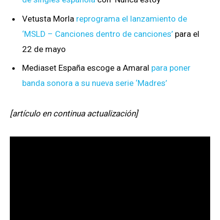
Vetusta Morla
reprograma el lanzamiento de
‘MSLD – Canciones dentro de canciones’
para el
22 de mayo
Mediaset España escoge a Amaral
para poner
banda sonora a su nueva serie ‘Madres’
[artículo en continua actualización]