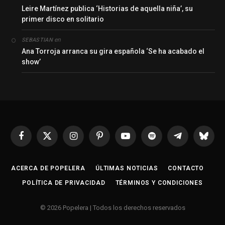
Leire Martínez publica ‘Historias de aquella niña’, su
primer disco en solitario
en
SEBASTIAN
Ana Torroja arranca su gira española ‘Se ha acabado el
show’
Facebook
X
Instagram
Pinterest
YouTube
Spotify
Telegrama
Bluesk
(Twitter)
ACERCA DE POPELERA
ÚLTIMAS NOTICIAS
CONTACTO
POLÍTICA DE PRIVACIDAD
TÉRMINOS Y CONDICIONES
© 2026 Popelera | Todos los derechos reservados