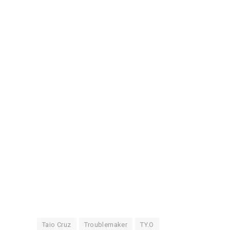
Taio Cruz
Troublemaker
TY.O