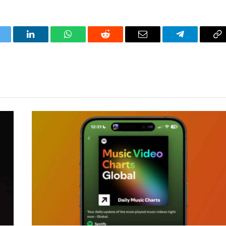
itter
LinkedIn
WhatsApp
Reddit
Correo
Telegrama
Co
electrónico
en