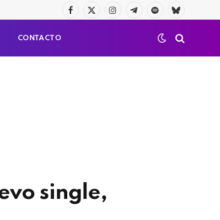
Facebook
X
Instagram
Telegrama
Spotify
Bluesky
(Twitter)
S
CONTACTO
evo single,