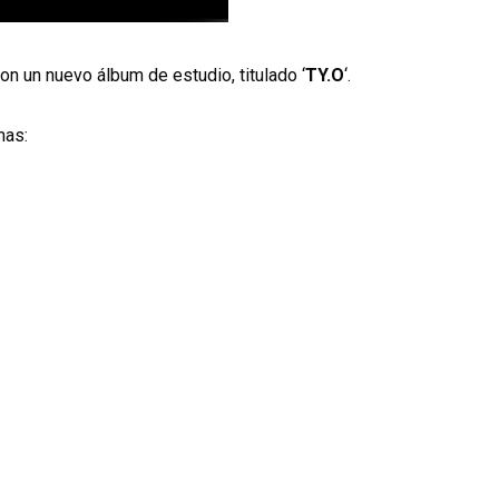
n un nuevo álbum de estudio, titulado ‘
TY.O
‘.
mas: