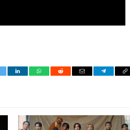
itter
LinkedIn
WhatsApp
Reddit
Correo
Telegrama
Co
electrónico
en