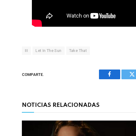
III
Let In The Sun
Take That
COMPARTE.
Facebook
Tw
NOTICIAS RELACIONADAS