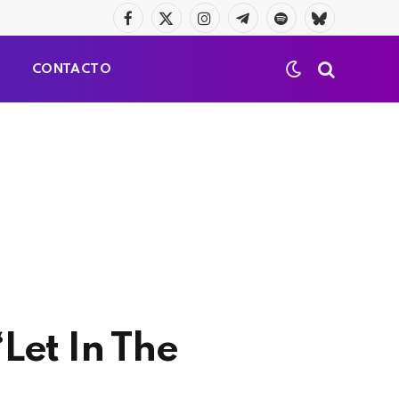
Facebook
X
Instagram
Telegrama
Spotify
Bluesky
(Twitter)
S
CONTACTO
Let In The