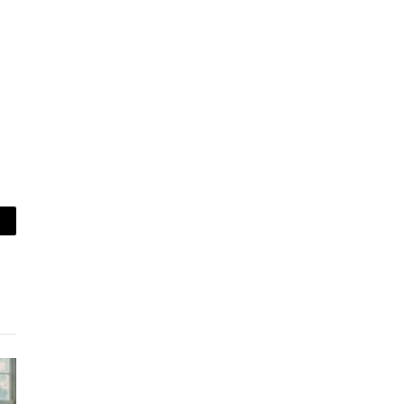
piar
lace