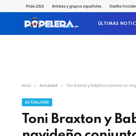
Pride 2026
Artistas y grupos españoles
Starlite Occide
ÚLTIMAS NOTIC
»
»
Inicio
Actualidad
Toni Braxton y Babyface estrenan un sin
ACTUALIDAD
Toni Braxton y Ba
navideño conjunt