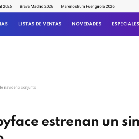
nt 2026
Brava Madrid 2026
Marenostrum Fuengirola 2026
IAS
LISTAS DE VENTAS
NOVEDADES
ESPECIALE
gle navideño conjunto
byface estrenan un si
o