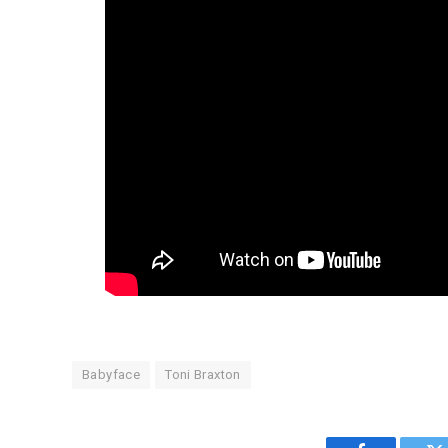
Babyface
Toni Braxton