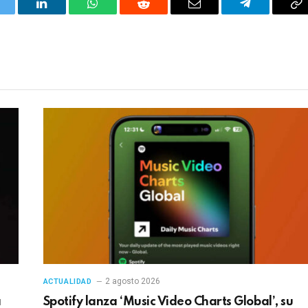
itter
LinkedIn
WhatsApp
Reddit
Correo
Telegrama
Co
electrónico
en
2 agosto 2026
ACTUALIDAD
a
Spotify lanza ‘Music Video Charts Global’, su