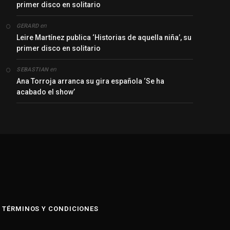
primer disco en solitario
en
GERARD
Leire Martínez publica ‘Historias de aquella niña’, su
primer disco en solitario
en
SEBASTIAN
Ana Torroja arranca su gira española ‘Se ha
acabado el show’
y
TÉRMINOS Y CONDICIONES