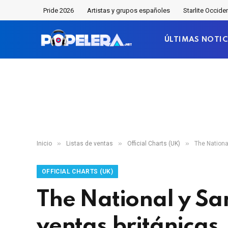
Pride 2026
Artistas y grupos españoles
Starlite Occide
ÚLTIMAS NOTIC
»
»
»
Inicio
Listas de ventas
Official Charts (UK)
The Nationa
OFFICIAL CHARTS (UK)
The National y Sam
ventas británicas