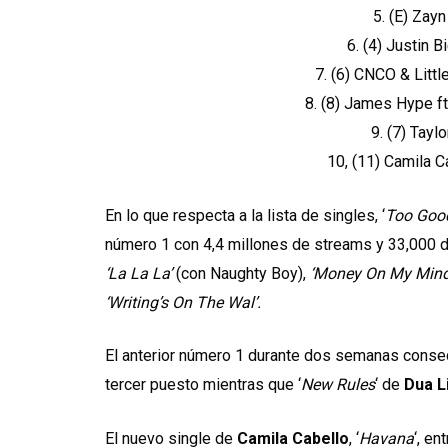
5. (E) Zayn
6. (4) Justin 
7. (6) CNCO & Litt
8. (8) James Hype ft
9. (7) Tayl
10, (11) Camila C
En lo que respecta a la lista de singles, ‘
Too Goo
número 1 con 4,4 millones de streams y 33,000 des
‘La La La’
(con Naughty Boy),
‘Money On My Mind’,
‘Writing’s On The Wal’.
El anterior número 1 durante dos semanas consec
tercer puesto mientras que ‘
New Rules
‘ de
Dua L
El nuevo single de
Camila Cabello
, ‘
Havana
‘, en