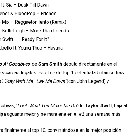
 ft. Sia – Dusk Till Dawn
Bieber & BloodPop – Friends
le Mix – Reggaetón lento (Remix)
. Kelli-Leigh – More Than Friends
or Swift – …Ready For It?
abello ft. Young Thug – Havana
d At Goodbyes’
de
Sam Smith
debuta directamente en el
cargas legales. Es el sexto top 1 del artista británico tras
 ‘Stay With Me’, ‘Lay Me Down’
(con John Legend) y
utivas, ‘
Look What You Make Me Do’
de
Taylor Swift
, baja al
ipa
aguanta mejor y se mantiene en el #2 una semana más.
tra finalmente al top 10, convirtiéndose en la mejor posición