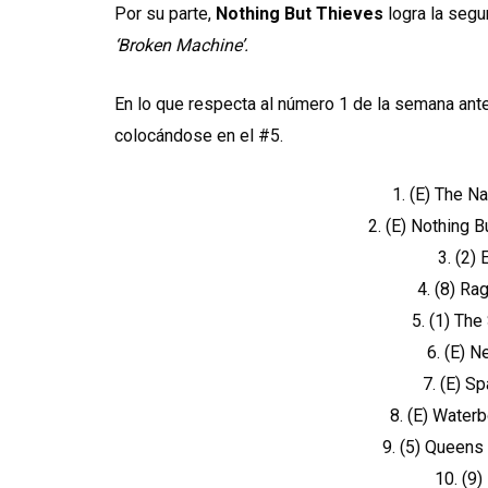
Por su parte,
Nothing But Thieves
logra la seg
‘Broken Machine’.
En lo que respecta al número 1 de la semana ante
colocándose en el #5.
1. (E) The N
2. (E) Nothing 
3. (2)
4. (8) R
5. (1) The
6. (E) N
7. (E) S
8. (E) Waterb
9. (5) Queens 
10. (9)