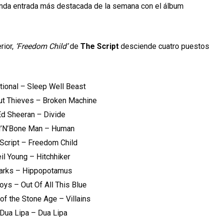
unda entrada más destacada de la semana con el álbum
rior,
‘Freedom Child’
de
The Script
desciende cuatro puestos
ational – Sleep Well Beast
But Thieves – Broken Machine
 Ed Sheeran – Divide
ag’N’Bone Man – Human
 Script – Freedom Child
eil Young – Hitchhiker
parks – Hippopotamus
oys – Out Of All This Blue
of the Stone Age – Villains
 Dua Lipa – Dua Lipa