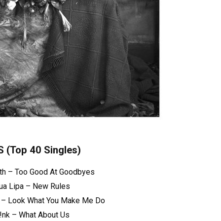
S
(Top 40 Singles)
ith – Too Good At Goodbyes
Dua Lipa – New Rules
ift – Look What You Make Me Do
P!nk – What About Us