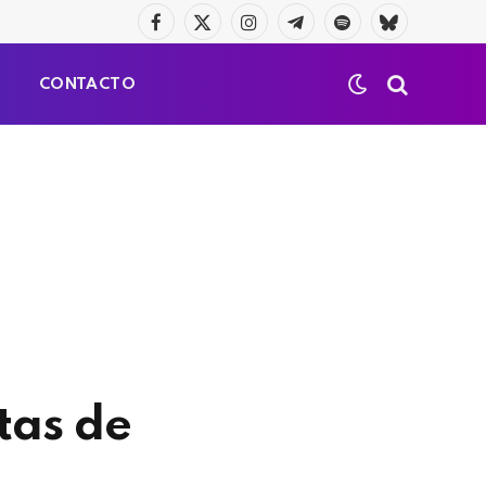
Facebook
X
Instagram
Telegrama
Spotify
Bluesky
(Twitter)
S
CONTACTO
tas de