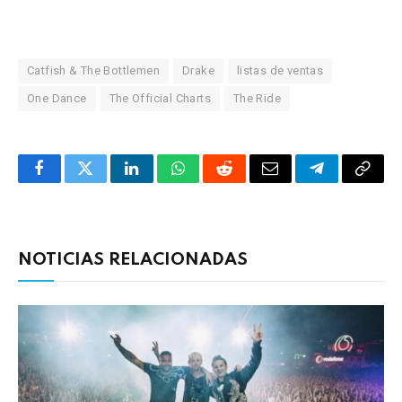
Catfish & The Bottlemen
Drake
listas de ventas
One Dance
The Official Charts
The Ride
Facebook
Twitter
LinkedIn
WhatsApp
Reddit
Correo
Telegrama
Copia
electrónico
enlac
NOTICIAS RELACIONADAS