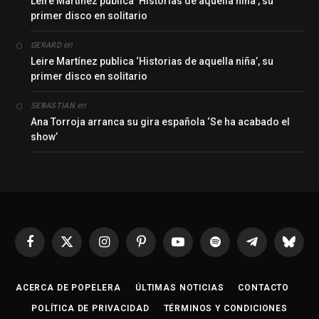
Leire Martínez publica ‘Historias de aquella niña’, su
primer disco en solitario
en
GERARD
Leire Martínez publica ‘Historias de aquella niña’, su
primer disco en solitario
en
SEBASTIAN
Ana Torroja arranca su gira española ‘Se ha acabado el
show’
Facebook
X
Instagram
Pinterest
YouTube
Spotify
Telegrama
Bluesk
(Twitter)
ACERCA DE POPELERA
ÚLTIMAS NOTICIAS
CONTACTO
POLÍTICA DE PRIVACIDAD
TÉRMINOS Y CONDICIONES