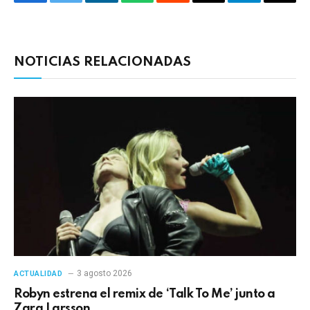
Facebook
Twitter
LinkedIn
WhatsApp
Reddit
Correo
Telegrama
Copia
electrónico
enlac
NOTICIAS RELACIONADAS
3 agosto 2026
ACTUALIDAD
Robyn estrena el remix de ‘Talk To Me’ junto a
Zara Larsson