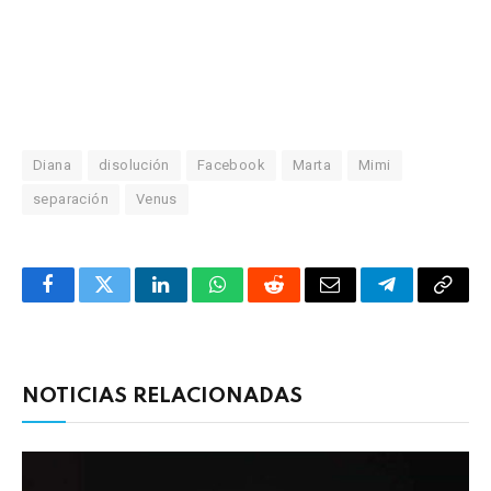
Diana
disolución
Facebook
Marta
Mimi
separación
Venus
Facebook
Twitter
LinkedIn
WhatsApp
Reddit
Correo
Telegrama
Copia
electrónico
enlac
NOTICIAS RELACIONADAS