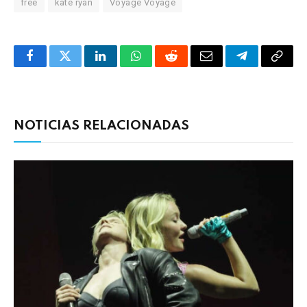
free
kate ryan
Voyage Voyage
Facebook
Twitter
LinkedIn
WhatsApp
Reddit
Correo
Telegrama
Copia
electrónico
enlac
NOTICIAS RELACIONADAS