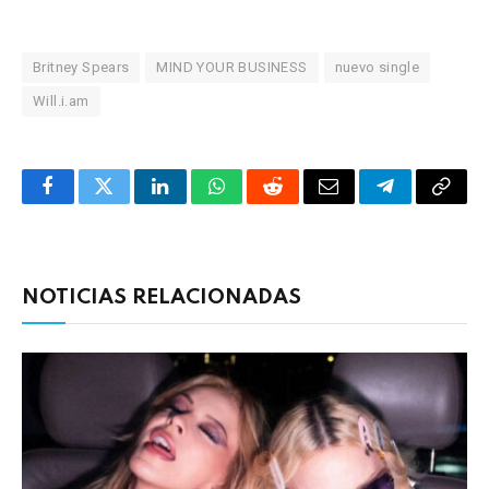
Britney Spears
MIND YOUR BUSINESS
nuevo single
Will.i.am
Facebook
Twitter
LinkedIn
WhatsApp
Reddit
Correo
Telegrama
Copia
electrónico
enlac
NOTICIAS RELACIONADAS