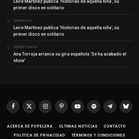
Leire Martínez publica ‘Historias de aquella niña’, su
primer disco en solitario
en
GERARD
Leire Martínez publica ‘Historias de aquella niña’, su
primer disco en solitario
en
SEBASTIAN
Ana Torroja arranca su gira española ‘Se ha acabado el
show’
Facebook
X
Instagram
Pinterest
YouTube
Spotify
Telegrama
Bluesk
(Twitter)
ACERCA DE POPELERA
ÚLTIMAS NOTICIAS
CONTACTO
POLÍTICA DE PRIVACIDAD
TÉRMINOS Y CONDICIONES