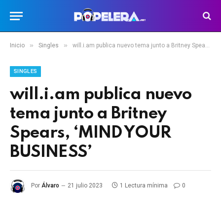
»
»
Inicio
Singles
will.i.am publica nuevo tema junto a Britney Spears, ‘MIND YOUR BUSINESS’
SINGLES
will.i.am publica nuevo
tema junto a Britney
Spears, ‘MIND YOUR
BUSINESS’
Por
Álvaro
21 julio 2023
1 Lectura mínima
0