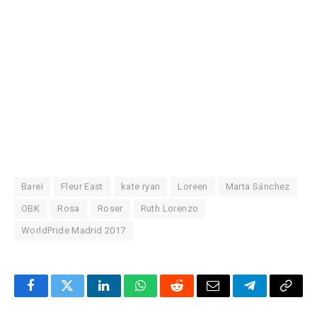
Barei
Fleur East
kate ryan
Loreen
Marta Sánchez
OBK
Rosa
Roser
Ruth Lorenzo
WorldPride Madrid 2017
Facebook
Twitter
LinkedIn
WhatsApp
Reddit
Correo
Telegrama
Copia