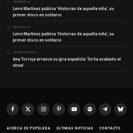
en
GERARD
Leire Martínez publica ‘Historias de aquella niña’, su
primer disco en solitario
en
GERARD
Leire Martínez publica ‘Historias de aquella niña’, su
primer disco en solitario
en
SEBASTIAN
Ana Torroja arranca su gira española ‘Se ha acabado el
show’
Facebook
X
Instagram
Pinterest
YouTube
Spotify
Telegrama
Bluesk
(Twitter)
ACERCA DE POPELERA
ÚLTIMAS NOTICIAS
CONTACTO