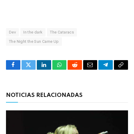
Dev
In the dark
The Cataracs
The Night the Sun Came Up
Facebook
Twitter
LinkedIn
WhatsApp
Reddit
Correo
Telegrama
Copia
electrónico
enlac
NOTICIAS RELACIONADAS