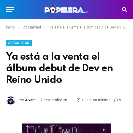
»
»
Inicio
Actualidad
Ya está a la venta el álbum debut de Dev en Reino Unido
ACTUALIDAD
Ya está a la venta el
álbum debut de Dev en
Reino Unido
Por
Álvaro
7 septiembre 2011
1 Lectura mínima
9