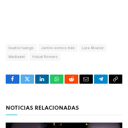
beatriz luengo
Juntos somos más
Lara Álvarez
Mediaset
Yotuel Romero
Facebook
Twitter
LinkedIn
WhatsApp
Reddit
Correo
Telegrama
Copia
electrónico
enlac
NOTICIAS RELACIONADAS