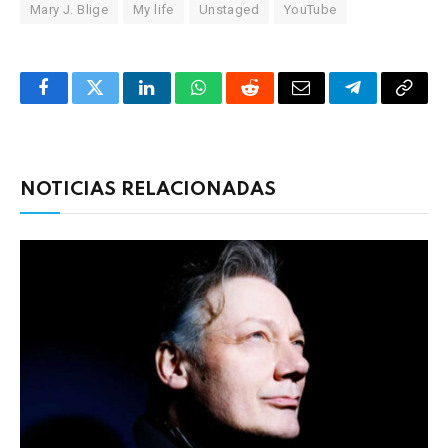
Mary J. Blige
My life
Unstaged
YouTube
Facebook
Twitter
LinkedIn
WhatsApp
Reddit
Correo
Telegrama
Copia
electrónico
enlac
NOTICIAS RELACIONADAS