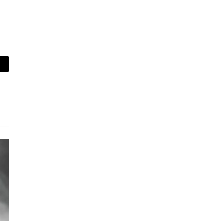
piar
lace