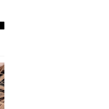
piar
lace