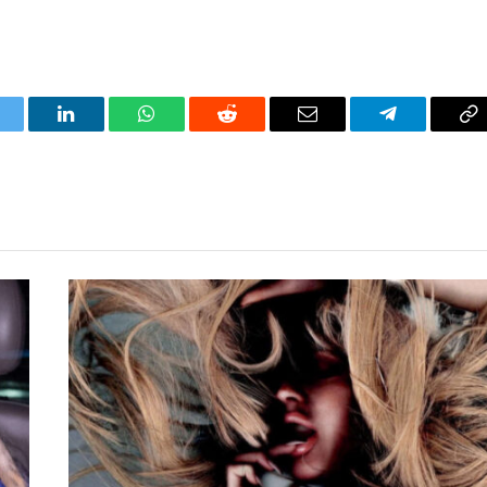
itter
LinkedIn
WhatsApp
Reddit
Correo
Telegrama
Co
electrónico
en