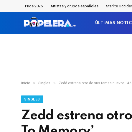
Pride 2026
Artistas y grupos españoles
Starlite Occide
ÚLTIMAS NOTIC
»
»
Inicio
Singles
Zedd estrena otro de sus temas nuevos, ‘Ad
SINGLES
Zedd estrena otro
To Memory’