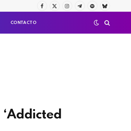
Facebook
X
Instagram
Telegrama
Spotify
Bluesky
(Twitter)
S
CONTACTO
 ‘Addicted