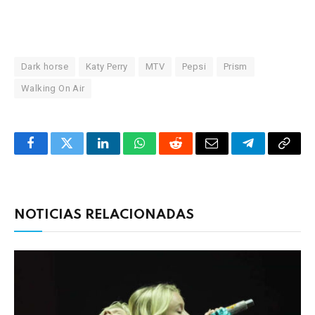
Dark horse
Katy Perry
MTV
Pepsi
Prism
Walking On Air
Facebook
Twitter
LinkedIn
WhatsApp
Reddit
Correo
Telegrama
Copia
electrónico
enlac
NOTICIAS RELACIONADAS