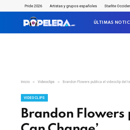
Pride 2026
Artistas y grupos españoles
Starlite Occide
ÚLTIMAS NOTIC
»
»
Inicio
Videoclips
Brandon Flowers publica el videoclip del 
VIDEOCLIPS
Brandon Flowers pu
Can Change’