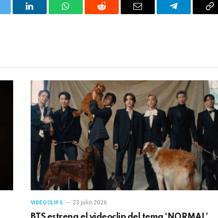
itter
LinkedIn
WhatsApp
Reddit
Correo
Telegrama
Co
electrónico
en
23 julio 2026
VIDEOCLIPS
BTS estrena el videoclip del tema ‘NORMAL’