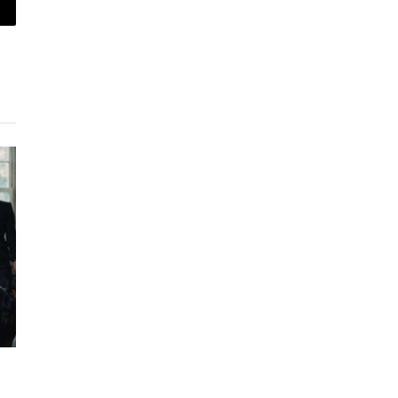
piar
lace