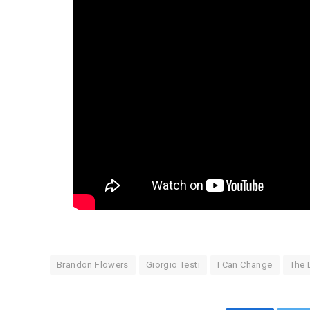
Brandon Flowers
Giorgio Testi
I Can Change
The 