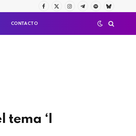
Facebook
X
Instagram
Telegrama
Spotify
Bluesky
(Twitter)
S
CONTACTO
l tema ‘I