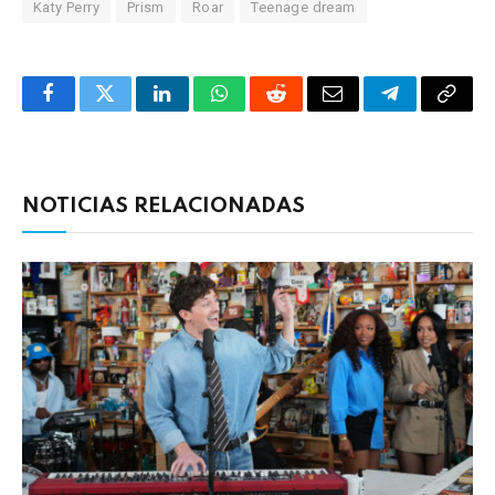
Katy Perry
Prism
Roar
Teenage dream
Facebook
Twitter
LinkedIn
WhatsApp
Reddit
Correo
Telegrama
Copia
electrónico
enlac
NOTICIAS RELACIONADAS