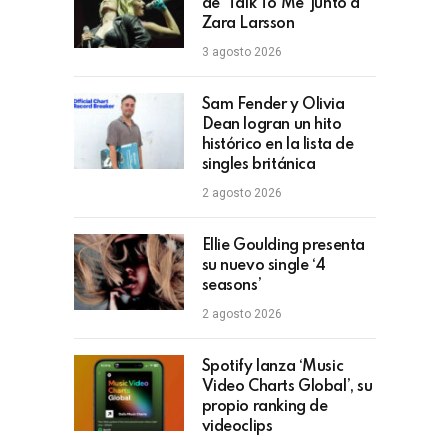
de ‘Talk To Me’ junto a
Zara Larsson
3 agosto 2026
Sam Fender y Olivia
Dean logran un hito
histórico en la lista de
singles británica
2 agosto 2026
Ellie Goulding presenta
su nuevo single ‘4
seasons’
2 agosto 2026
Spotify lanza ‘Music
Video Charts Global’, su
propio ranking de
videoclips