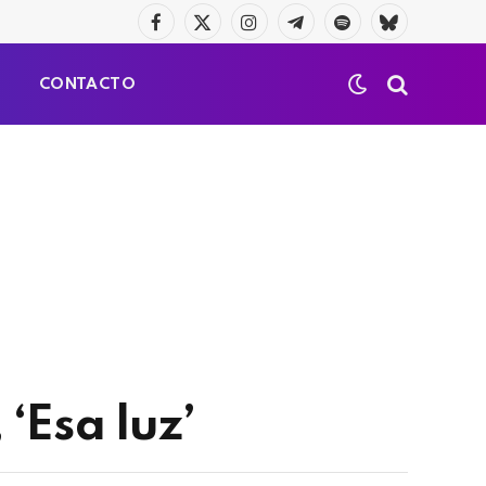
Facebook
X
Instagram
Telegrama
Spotify
Bluesky
(Twitter)
S
CONTACTO
‘Esa luz’