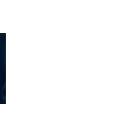
lace
d