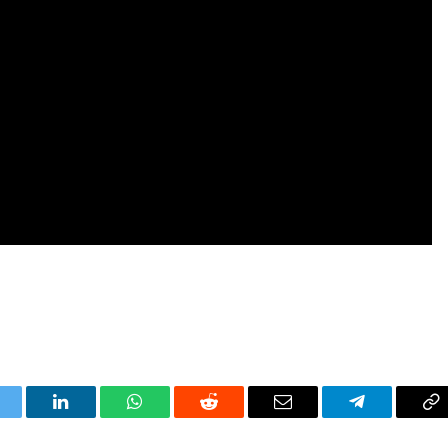
itter
LinkedIn
WhatsApp
Reddit
Correo
Telegrama
Co