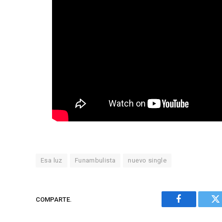
Esa luz
Funambulista
nuevo single
COMPARTE.
Facebook
Tw