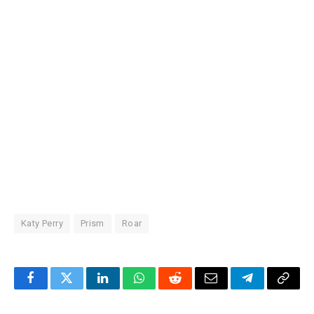
Katy Perry
Prism
Roar
Facebook
Twitter
LinkedIn
WhatsApp
Reddit
Correo
Telegrama
Copia
electrónico
enlac