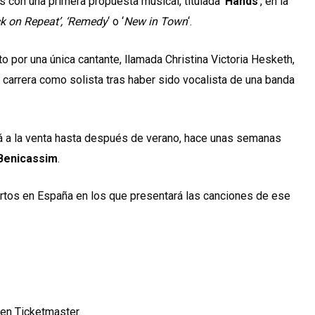
 con una primera propuesta musical, titulada ‘
Hands
‘, en la
k on Repeat’, ‘Remedy
‘ o ‘
New in Town
‘.
 por una única cantante, llamada Christina Victoria Hesketh,
carrera como solista tras haber sido vocalista de una banda
 a la venta hasta después de verano, hace unas semanas
 Benicassim
.
rtos en España en los que presentará las canciones de ese
en Ticketmaster.