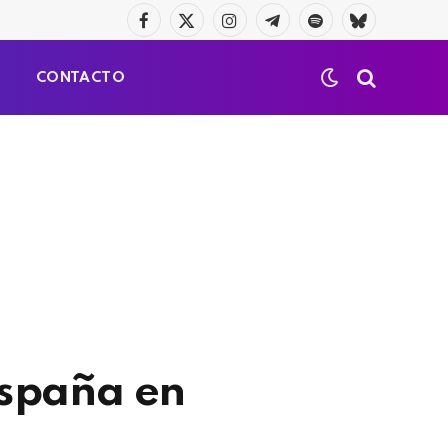
Facebook
X
Instagram
Telegrama
Spotify
Bluesky
(Twitter)
S
CONTACTO
España en