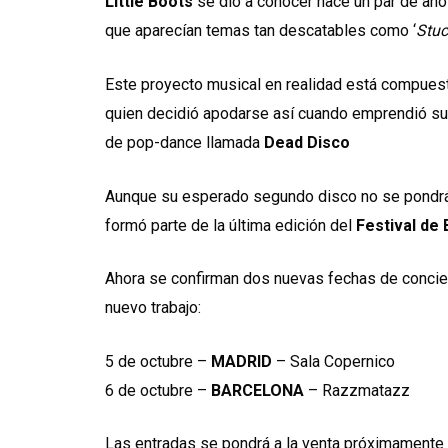
Little Boots
se dio a conocer hace un par de años
que aparecían temas tan descatables como ‘
Stuc
Este proyecto musical en realidad está compuesto
quien decidió apodarse así cuando emprendió su 
de pop-dance llamada
Dead Disco
Aunque su esperado segundo disco no se pondrá
formó parte de la última edición del
Festival de
Ahora se confirman dos nuevas fechas de concie
nuevo trabajo:
5 de octubre –
MADRID
– Sala Copernico
6 de octubre –
BARCELONA
– Razzmatazz
Las entradas se pondrá a la venta próximamente 