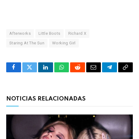
Afterworks
Little Boots
Richard X
Staring At The Sun
Working Girl
Facebook
Twitter
LinkedIn
WhatsApp
Reddit
Correo
Telegrama
Copia
electrónico
enlac
NOTICIAS RELACIONADAS