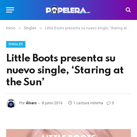
»
»
Inicio
Singles
Little Boots presenta su nuevo single, ‘Staring at the Sun’
SINGLES
Little Boots presenta su
nuevo single, ‘Staring at
the Sun’
Por
Álvaro
8 junio 2016
1 Lectura mínima
0