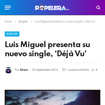
»
»
Inicio
Singles
Luis Miguel presenta su nuevo single, ‘Déjà Vu’
SINGLES
Luis Miguel presenta su
nuevo single, ‘Déjà Vu’
Por
Álvaro
26 septiembre 2014
1 Lectura mínima
4