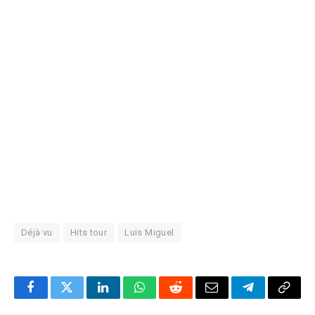
Déjà vu
Hits tour
Luis Miguel
Facebook
Twitter
LinkedIn
WhatsApp
Reddit
Correo
Telegrama
Copia