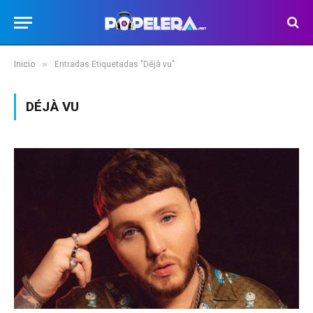
»
Inicio
Entradas Etiquetadas "Déjà vu"
DÉJÀ VU