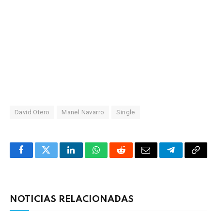
David Otero
Manel Navarro
Single
Facebook
Twitter
LinkedIn
WhatsApp
Reddit
Correo
Telegrama
Copia
electrónico
enlac
NOTICIAS RELACIONADAS