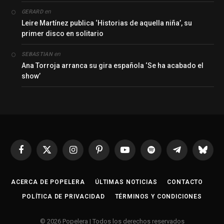
en
GERARD
Leire Martínez publica ‘Historias de aquella niña’, su
primer disco en solitario
en
SEBASTIAN
Ana Torroja arranca su gira española ‘Se ha acabado el
show’
Facebook
X
Instagram
Pinterest
YouTube
Spotify
Telegrama
Bluesk
(Twitter)
ACERCA DE POPELERA
ÚLTIMAS NOTICIAS
CONTACTO
POLÍTICA DE PRIVACIDAD
TÉRMINOS Y CONDICIONES
© 2026 Popelera | Todos los derechos reservados