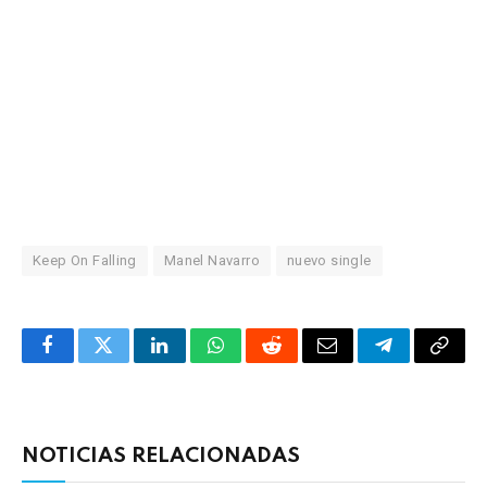
Keep On Falling
Manel Navarro
nuevo single
Facebook
Twitter
LinkedIn
WhatsApp
Reddit
Correo
Telegrama
Copia
electrónico
enlac
NOTICIAS RELACIONADAS