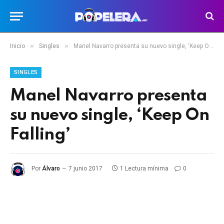
»
»
Inicio
Singles
Manel Navarro presenta su nuevo single, ‘Keep On Falling’
SINGLES
Manel Navarro presenta
su nuevo single, ‘Keep On
Falling’
Por
Álvaro
7 junio 2017
1 Lectura mínima
0