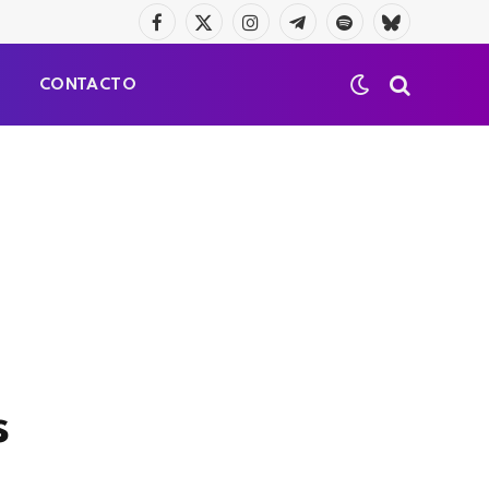
Facebook
X
Instagram
Telegrama
Spotify
Bluesky
(Twitter)
S
CONTACTO
s