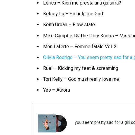
Lérica – Kien me presta una guitarra?
Kelsey Lu – So help me God
Keith Urban – Flow state
Mike Campbell & The Dirty Knobs – Missio
Mon Laferte – Femme fatale Vol. 2
Olivia Rodrigo – You seem pretty sad for a g
Ruel – Kicking my feet & screaming
Tori Kelly – God must really love me
Yes – Aurora
you seem pretty sad for a girl so 