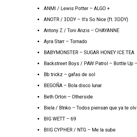
ANMI / Lewis Potter – ALGO +
ANOTR / 3DDY – It’s So Nice (ft. 3DDY)
Antony Z / Toni Anzis – CHAYANNE
Ayra Starr – Tornado
BABYMONSTER – SUGAR HONEY ICE TEA
Backstreet Boys / PAW Patrol – Bottle Up 
Bb trickz – gafas de sol
BEGOÑA – Bola disco lunar
Beth Orton – Otherside
Biela / Blnko – Todos piensan que ya te olv
BIG WETT – 69
BIIG CYPHER / NTG – Me la sube