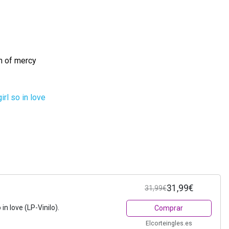
n of mercy
irl so in love
31,99€
31,99€
in love (LP-Vinilo).
Comprar
Elcorteingles.es