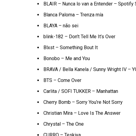
BLAIR – Nunca lo van a Entender – Spotify
Blanca Paloma – Trenza mía
BLAYA – não sei
blink-182 – Don’t Tell Me It’s Over
Blxst – Something Bout It
Bonobo – Me and You
BRAVA / Bella Kanela / Sunny Wright IV 
BTS – Come Over
Carlita / SOFI TUKKER – Manhattan
Cherry Bomb – Sorry You’re Not Sorry
Christian Mira – Love Is The Answer
Chrystal – The One
CURRO – Teskiya