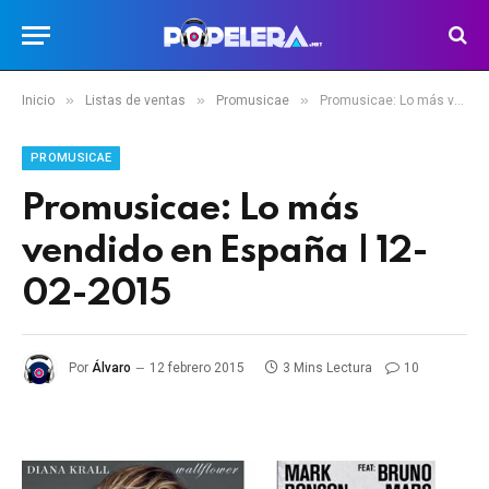
»
»
»
Inicio
Listas de ventas
Promusicae
Promusicae: Lo más vendido en España | 12-02-2015
PROMUSICAE
Promusicae: Lo más
vendido en España | 12-
02-2015
Por
Álvaro
12 febrero 2015
3 Mins Lectura
10