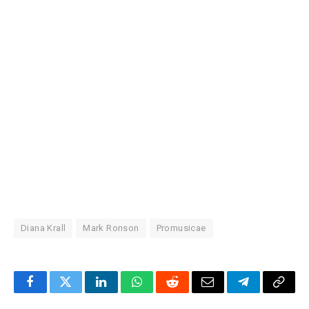
Diana Krall
Mark Ronson
Promusicae
Facebook
Twitter
LinkedIn
WhatsApp
Reddit
Correo
Telegrama
Copia