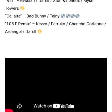
“B11” – Rvssian / Darell / Zion & Lennox / Myke
Towers
“Callaita” – Bad Bunny / Tainy
“105 F Remix” – Kevvo / Farruko / Chencho Corleone /
Arcangel / Darell