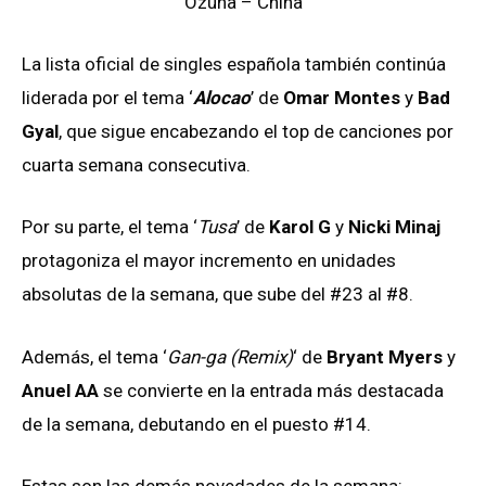
Ozuna – China
La lista oficial de singles española también continúa
liderada por el tema ‘
Alocao
’ de
Omar Montes
y
Bad
Gyal
, que sigue encabezando el top de canciones por
cuarta semana consecutiva.
Por su parte, el tema ‘
Tusa
’ de
Karol G
y
Nicki Minaj
protagoniza el mayor incremento en unidades
absolutas de la semana, que sube del #23 al #8.
Además, el tema ‘
Gan-ga (Remix)
‘ de
Bryant Myers
y
Anuel AA
se convierte en la entrada más destacada
de la semana, debutando en el puesto #14.
Estas son las demás novedades de la semana: