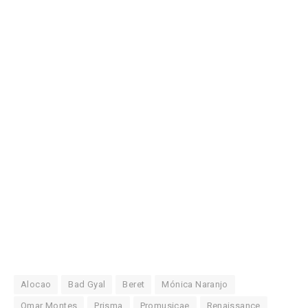
Alocao
Bad Gyal
Beret
Mónica Naranjo
Omar Montes
Prisma
Promusicae
Renaissance