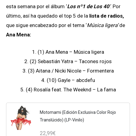
esta semana por el álbum ‘
Los nº1 de Los 40
’
. Por
último, así ha quedado el top 5 de la
lista de radios,
que sigue encabezado por el tema ‘
Música ligera’
de
Ana Mena
:
1. (1) Ana Mena – Música ligera
2. (2) Sebastián Yatra – Tacones rojos
3. (3) Aitana / Nicki Nicole – Formentera
4. (10) Gayle – abcdefu
5. (4) Rosalía feat. The Weeknd – La fama
Motomami (Edición Exclusiva Color Rojo
Translúcido) (LP-Vinilo)
22,99€