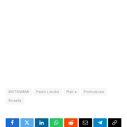
MOTOMAMI
Paulo Londra
Plan a
Promusicae
Rosalía
Facebook
Twitter
LinkedIn
WhatsApp
Reddit
Correo
Telegrama
Copia