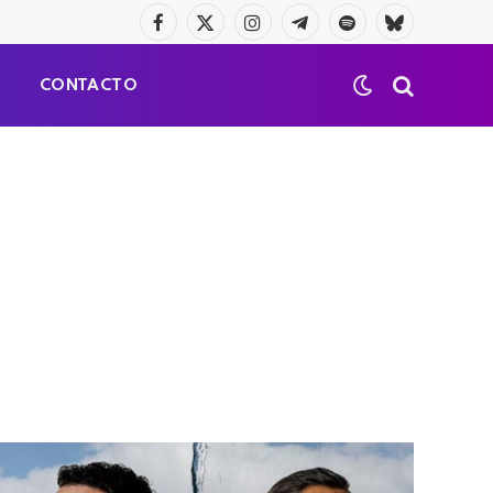
Facebook
X
Instagram
Telegrama
Spotify
Bluesky
(Twitter)
S
CONTACTO