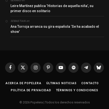
en
GERARD
Leire Martínez publica ‘Historias de aquella niña’, su
primer disco en solitario
en
SEBASTIAN
Ana Torroja arranca su gira española ‘Se ha acabado el
show’
Facebook
X
Instagram
Pinterest
YouTube
Spotify
Telegrama
Bluesk
(Twitter)
ACERCA DE POPELERA
ÚLTIMAS NOTICIAS
CONTACTO
POLÍTICA DE PRIVACIDAD
TÉRMINOS Y CONDICIONES
© 2026 Popelera | Todos los derechos reservados