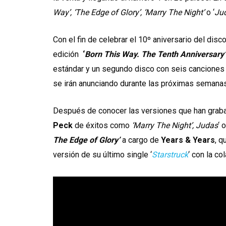
Way’, ‘The Edge of Glory’, ‘Marry The Night’
o ‘
Ju
Con el fin de celebrar el 10º aniversario del disc
edición
‘
Born This Way. The Tenth Anniversary
estándar y un segundo disco con seis canciones
se irán anunciando durante las próximas semanas
Después de conocer las versiones que han graba
Peck
de éxitos como
‘Marry The Night’, Judas
‘ o
The Edge of Glory’
a cargo de
Years & Years
, 
versión de su último single ‘
Starstruck
‘ con la c