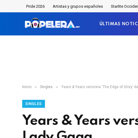
Pride 2026
Artistas y grupos españoles
Starlite Occide
ÚLTIMAS NOTIC
»
»
Inicio
Singles
Years & Years versiona ‘The Edge of Glory’ d
SINGLES
Years & Years ver
Lady Gaga