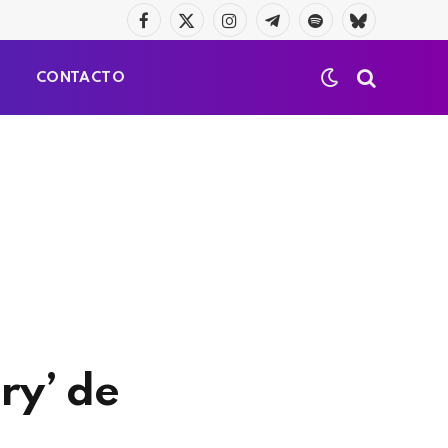
Facebook
X
Instagram
Telegrama
Spotify
Bluesky
(Twitter)
S
CONTACTO
ry’ de