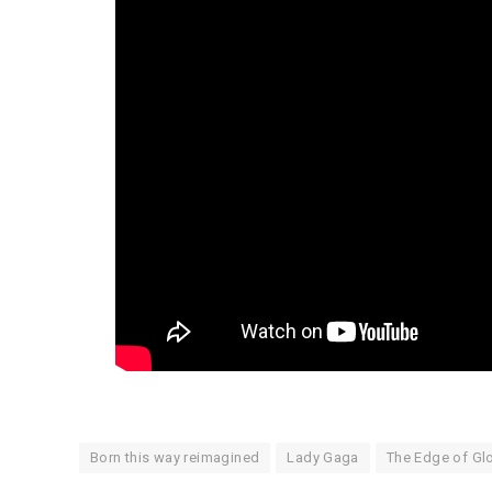
Born this way reimagined
Lady Gaga
The Edge of Gl