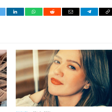
itter
LinkedIn
WhatsApp
Reddit
Correo
Telegrama
Co
electrónico
en