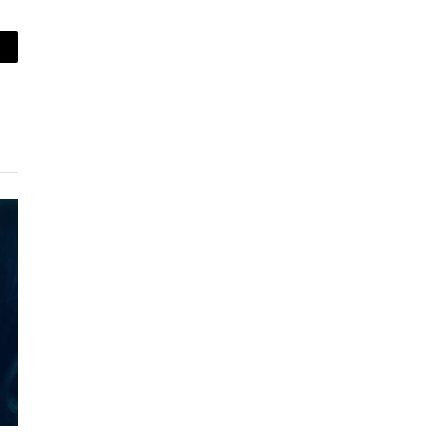
piar
lace