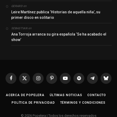
en
GERARD
Leire Martínez publica ‘Historias de aquella niña’, su
primer disco en solitario
en
SEBASTIAN
Ana Torroja arranca su gira española ‘Se ha acabado el
show’
Facebook
X
Instagram
Pinterest
YouTube
Spotify
Telegrama
Bluesk
(Twitter)
ACERCA DE POPELERA
ÚLTIMAS NOTICIAS
CONTACTO
POLÍTICA DE PRIVACIDAD
TÉRMINOS Y CONDICIONES
© 2026 Popelera | Todos los derechos reservados